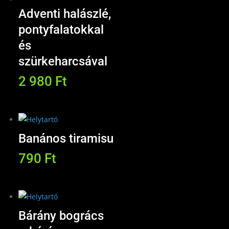
Adventi halászlé,
pontyfalatokkal
és
szürkeharcsával
2 980
Ft
Banános tiramisu
790
Ft
Bárány bogrács