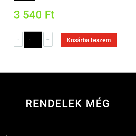
3 540
Ft
Mangalica
-
+
Kosárba teszem
töltött
káposzta
majorannás
tejföllel
mennyiség
RENDELEK MÉG