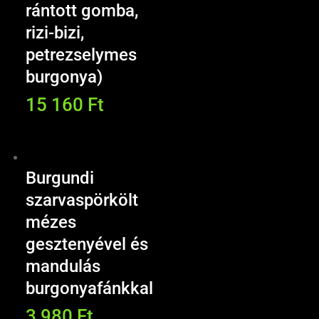
rántott gomba,
rizi-bizi,
petrezselymes
burgonya)
15 160
Ft
Burgundi
szarvaspörkölt
mézes
gesztenyével és
mandulás
burgonyafánkkal
3 980
Ft