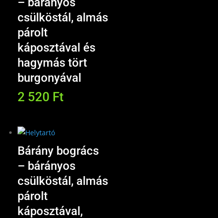
– bárányos
csülköstál, almás
párolt
káposztával és
hagymás tört
burgonyával
2 520
Ft
Bárány bogrács
– bárányos
csülköstál, almás
párolt
káposztával,