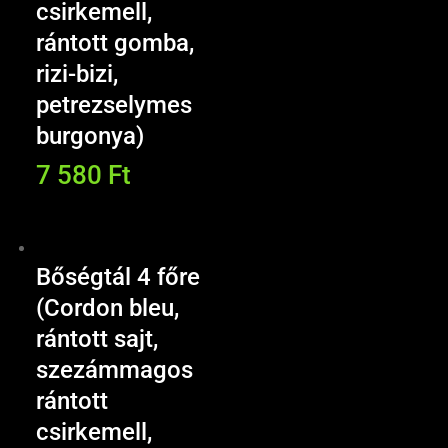
csirkemell,
rántott gomba,
rizi-bizi,
petrezselymes
burgonya)
7 580
Ft
Bőségtál 4 főre
(Cordon bleu,
rántott sajt,
szezámmagos
rántott
csirkemell,