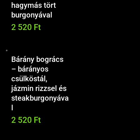
hagymás tört
burgonyával
2 520
Ft
Bárány bogrács
– bárányos
csülköstál,
jázmin rizzsel és
steakburgonyáva
l
2 520
Ft