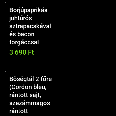
Borjúpaprikás
juhtúrós
sztrapacskával
és bacon
forgáccsal
3 690
Ft
Bőségtál 2 főre
(Cordon bleu,
rántott sajt,
szezámmagos
rántott