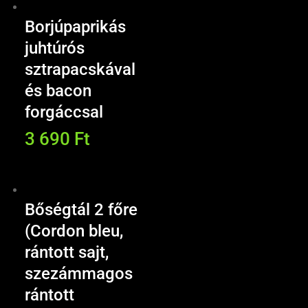
Borjúpaprikás
juhtúrós
sztrapacskával
és bacon
forgáccsal
3 690
Ft
Bőségtál 2 főre
(Cordon bleu,
rántott sajt,
szezámmagos
rántott