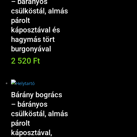
– bárányos
csülköstál, almás
párolt
káposztával és
hagymás tört
burgonyával
2 520
Ft
Bárány bogrács
– bárányos
csülköstál, almás
párolt
káposztával,