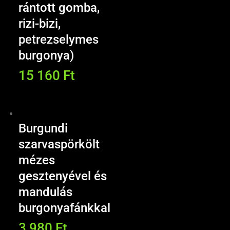
rántott gomba,
rizi-bizi,
petrezselymes
burgonya)
15 160
Ft
Burgundi
szarvaspörkölt
mézes
gesztenyével és
mandulás
burgonyafánkkal
3 980
Ft