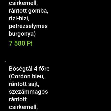
csirkemell,
rántott gomba,
rizi-bizi,
petrezselymes
burgonya)
7 580
Ft
Bőségtál 4 főre
(Cordon bleu,
rántott sajt,
szezámmagos
rántott
csirkemell,