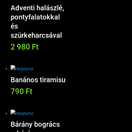
Adventi halászlé,
pontyfalatokkal
és
szürkeharcsával
2 980
Ft
Banános tiramisu
790
Ft
Bárány bogrács