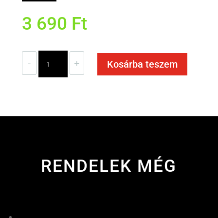
3 690
Ft
Borjúpaprikás
-
+
Kosárba teszem
juhtúrós
sztrapacskával
és
bacon
forgáccsal
mennyiség
RENDELEK MÉG