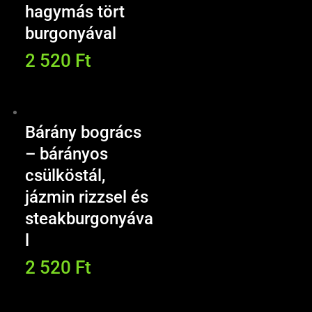
hagymás tört
burgonyával
2 520
Ft
Bárány bogrács
– bárányos
csülköstál,
jázmin rizzsel és
steakburgonyáva
l
2 520
Ft