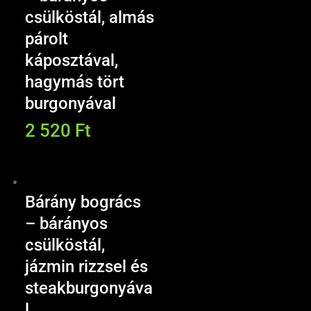
csülköstál, almás
párolt
káposztával,
hagymás tört
burgonyával
2 520
Ft
Bárány bogrács
– bárányos
csülköstál,
jázmin rizzsel és
steakburgonyáva
l