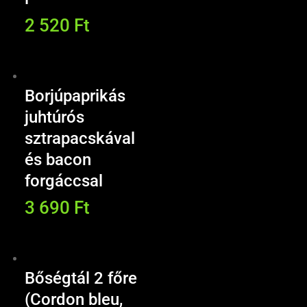
2 520
Ft
Borjúpaprikás
juhtúrós
sztrapacskával
és bacon
forgáccsal
3 690
Ft
Bőségtál 2 főre
(Cordon bleu,