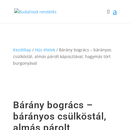
Kezdőlap
/
Hús ételek
/ Bárány bogrács – bárányos
csülköstál, almás párolt káposztával, hagymás tört
burgonyával
Bárány bogrács –
bárányos csülköstál,
almás párolt