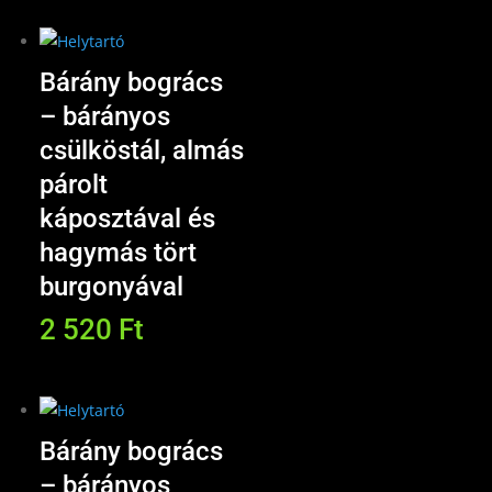
Bárány bogrács
– bárányos
csülköstál, almás
párolt
káposztával és
hagymás tört
burgonyával
2 520
Ft
Bárány bogrács
– bárányos