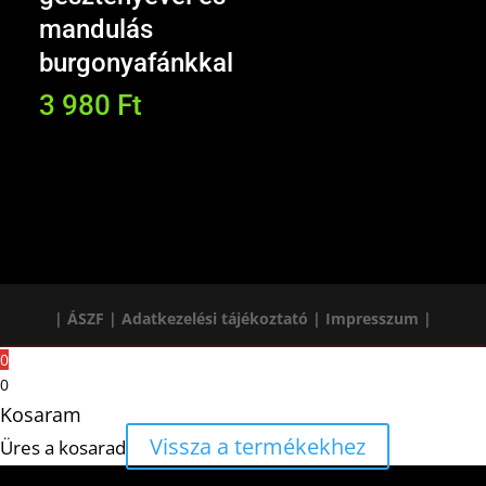
mandulás
burgonyafánkkal
3 980
Ft
| ÁSZF |
Adatkezelési tájékoztató |
Impresszum |
0
0
Kosaram
Vissza a termékekhez
Üres a kosarad