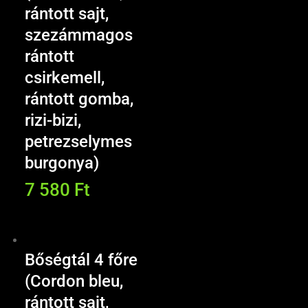
rántott sajt,
szezámmagos
rántott
csirkemell,
rántott gomba,
rizi-bizi,
petrezselymes
burgonya)
7 580
Ft
Bőségtál 4 főre
(Cordon bleu,
rántott sajt,