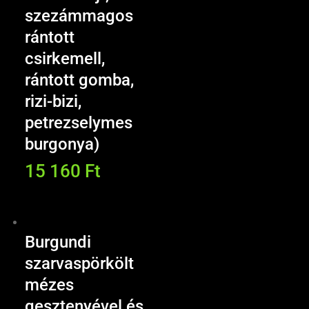
szezámmagos
rántott
csirkemell,
rántott gomba,
rizi-bizi,
petrezselymes
burgonya)
15 160
Ft
Burgundi
szarvaspörkölt
mézes
gesztenyével és