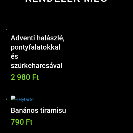
mennyiség
Adventi halászlé,
pontyfalatokkal
és
szürkeharcsával
2 980
Ft
Banános tiramisu
790
Ft