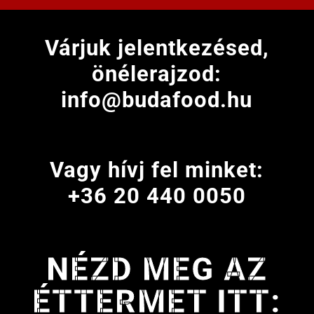
Várjuk jelentkezésed,
önélerajzod:
info@budafood.hu
Vagy hívj fel minket:
+36 20 440 0050
NÉZD MEG AZ
ÉTTERMET ITT: