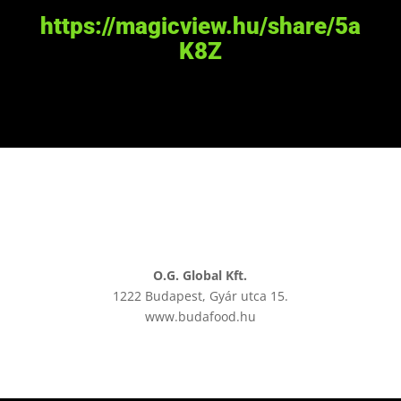
https://magicview.hu/share/5a
K8Z
O.G. Global Kft.
1222 Budapest, Gyár utca 15.
www.budafood.hu